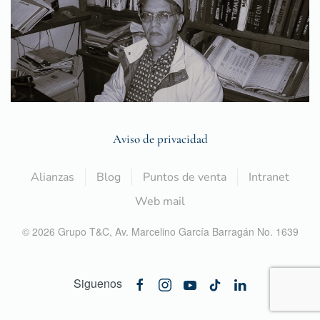
Aviso de privacidad
Alianzas
Blog
Puntos de venta
Intranet
Web mail
©
2026
Grupo T&C,
Av. Marcelino García Barragán No. 1639
Siguenos