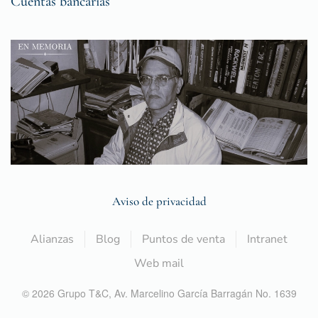
Cuentas bancarias
Aviso de privacidad
Alianzas
Blog
Puntos de venta
Intranet
Web mail
©
2026
Grupo T&C,
Av. Marcelino García Barragán No. 1639