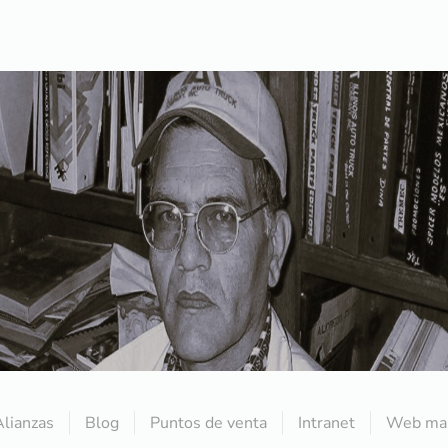
Alianzas
Blog
Puntos de venta
Intranet
Web mai