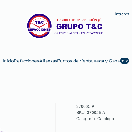
Intranet
Inicio
Refacciones
Alianzas
Puntos de Venta
Juega y Gana
370025 A
SKU:
370025 A
Categoría:
Catalogo