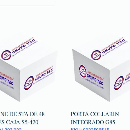
E DE 5TA DE 48
PORTA COLLARIN
S CAJA S5-420
INTEGRADO G85
1 303 022
SKU: 0022506515