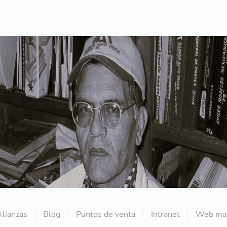
Alianzas
Blog
Puntos de venta
Intranet
Web mai