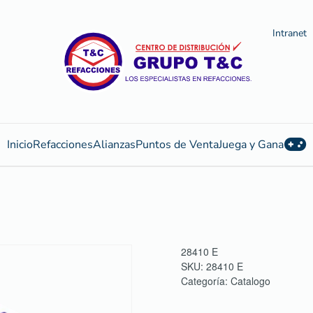
Intranet
Inicio
Refacciones
Alianzas
Puntos de Venta
Juega y Gana
28410 E
SKU:
28410 E
Categoría:
Catalogo