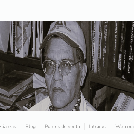
Alianzas
Blog
Puntos de venta
Intranet
Web mai