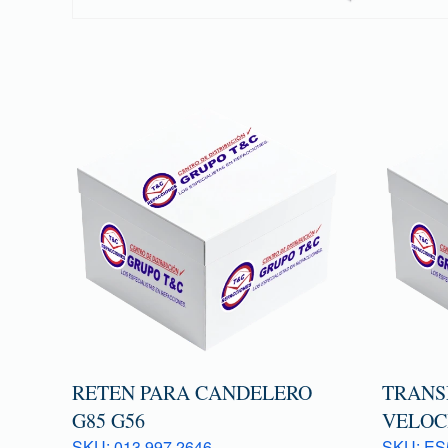
RETEN PARA CANDELERO
TRANS
G85 G56
VELOC
SKU: 013 997 2646
SKU: ES