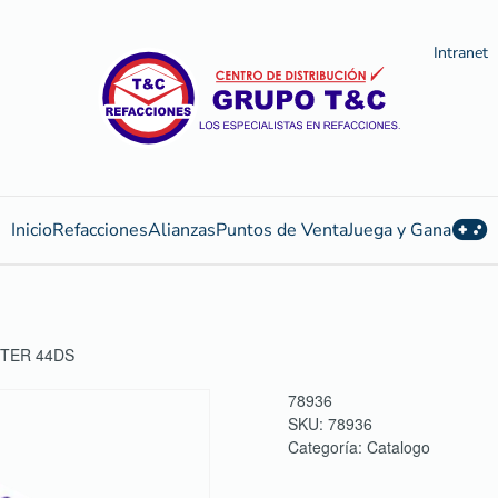
Intranet
Inicio
Refacciones
Alianzas
Puntos de Venta
Juega y Gana
NTER 44DS
78936
SKU:
78936
Categoría:
Catalogo