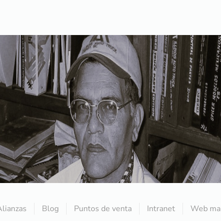
Alianzas
Blog
Puntos de venta
Intranet
Web mai