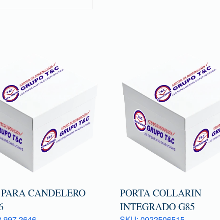
 PARA CANDELERO
PORTA COLLARIN
6
INTEGRADO G85
 997 2646
SKU: 0022506515