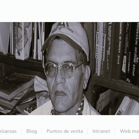
Alianzas
Blog
Puntos de venta
Intranet
Web mai