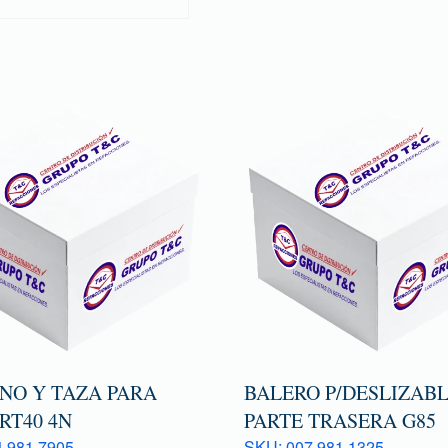
ONO Y TAZA PARA
BALERO P/DESLIZAB
RT40 4N
PARTE TRASERA G85
 981 7905
SKU: 007 981 1325