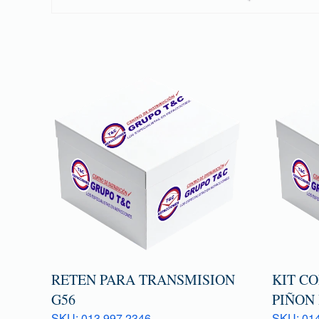
RETEN PARA TRANSMISION
KIT C
G56
PIÑON 
SKU: 013 997 2346
SKU: 014