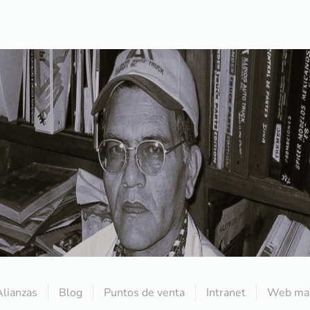
Alianzas
Blog
Puntos de venta
Intranet
Web mai