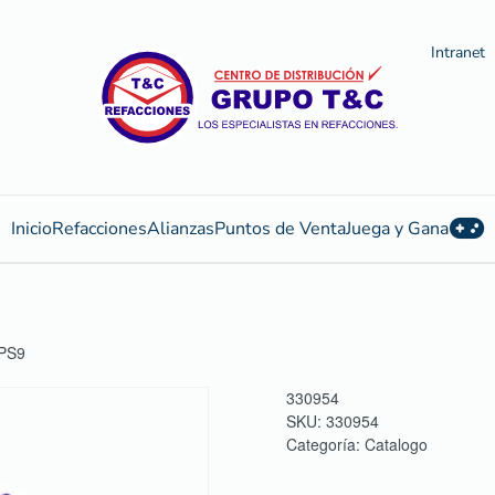
Intranet
Inicio
Refacciones
Alianzas
Puntos de Venta
Juega y Gana
PS9
330954
SKU:
330954
Categoría:
Catalogo