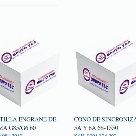
TILLA ENGRANE DE
CONO DE SINCRONIZ
A G85/G6 60
5A Y 6A 6S-1550
 981 2910
SKU: 0091 304 202