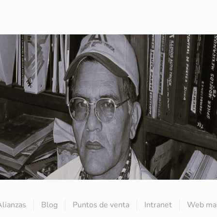
Alianzas
Blog
Puntos de venta
Intranet
Web mai