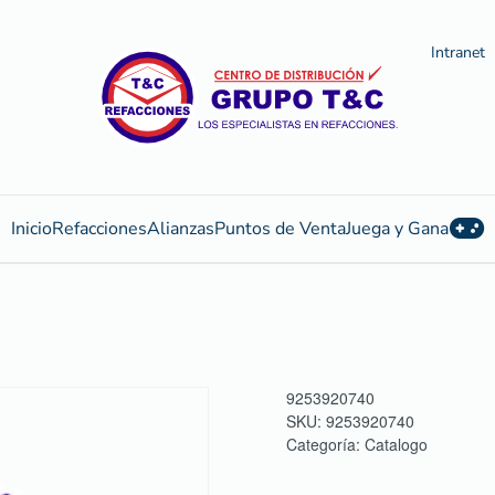
Intranet
Inicio
Refacciones
Alianzas
Puntos de Venta
Juega y Gana
9253920740
SKU:
9253920740
Categoría:
Catalogo