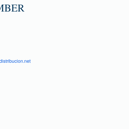
MBER
istribucion.net