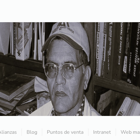
Alianzas
Blog
Puntos de venta
Intranet
Web mai