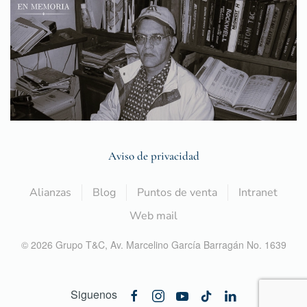
Aviso de privacidad
Alianzas
Blog
Puntos de venta
Intranet
Web mail
©
2026
Grupo T&C,
Av. Marcelino García Barragán No. 1639
Siguenos