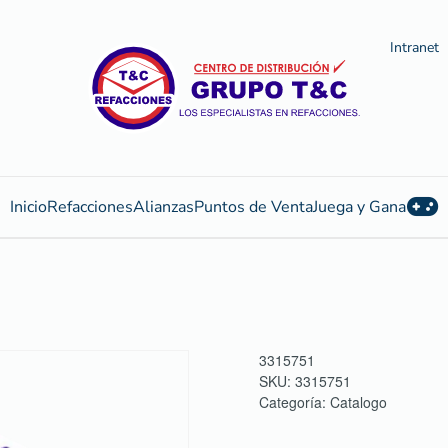
Intranet
Inicio
Refacciones
Alianzas
Puntos de Venta
Juega y Gana
3315751
SKU:
3315751
Categoría:
Catalogo