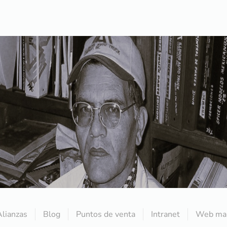
Alianzas
Blog
Puntos de venta
Intranet
Web mai