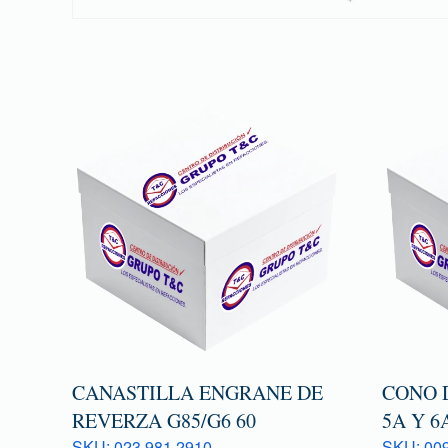
CANASTILLA ENGRANE DE
CONO 
REVERZA G85/G6 60
5A Y 6
SKU: 023 981 2910
SKU: 009