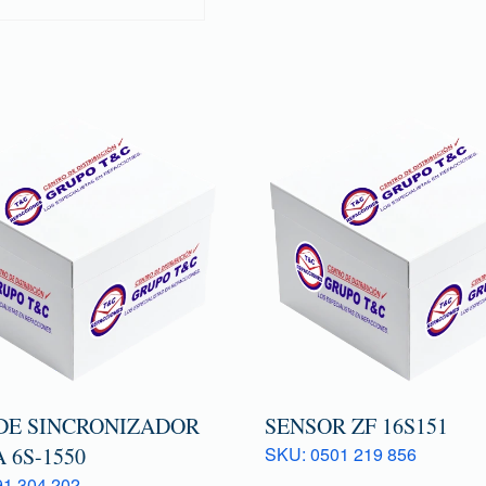
DE SINCRONIZADOR
SENSOR ZF 16S151
A 6S-1550
SKU: 0501 219 856
1 304 202