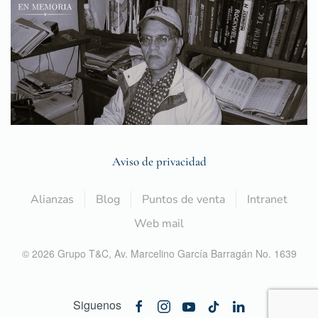
Aviso de privacidad
Alianzas
Blog
Puntos de venta
Intranet
Web mail
©
2026
Grupo T&C,
Av. Marcelino García Barragán No. 1639
Siguenos