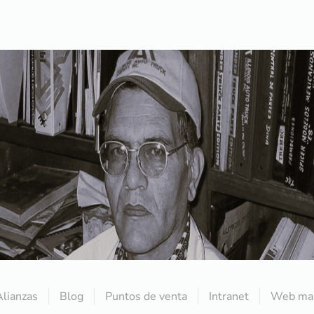
Alianzas
Blog
Puntos de venta
Intranet
Web mai