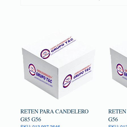
RETEN PARA CANDELERO
RETEN
G85 G56
G56
SKU: 013 997 2646
SKU: 013