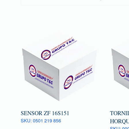
SENSOR ZF 16S151
TORNI
SKU: 0501 219 856
HORQU
SKU: 000