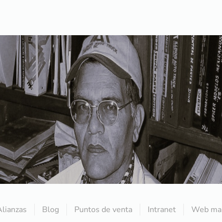
Alianzas
Blog
Puntos de venta
Intranet
Web mai