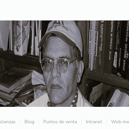
Alianzas
Blog
Puntos de venta
Intranet
Web mai