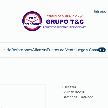
Intranet
Inicio
Refacciones
Alianzas
Puntos de Venta
Juega y Gana
310229X
SKU:
310229X
Categoría:
Catalogo