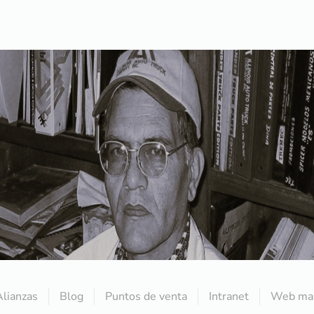
Alianzas
Blog
Puntos de venta
Intranet
Web mai