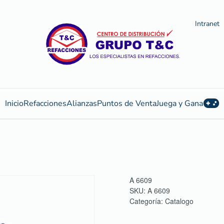
Intranet
Inicio
Refacciones
Alianzas
Puntos de Venta
Juega y Gana
A 6609
SKU:
A 6609
Categoría:
Catalogo