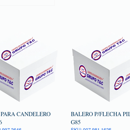
 PARA CANDELERO
BALERO P/FLECHA PI
6
G85
 997 2646
SKU: 007 981 1625