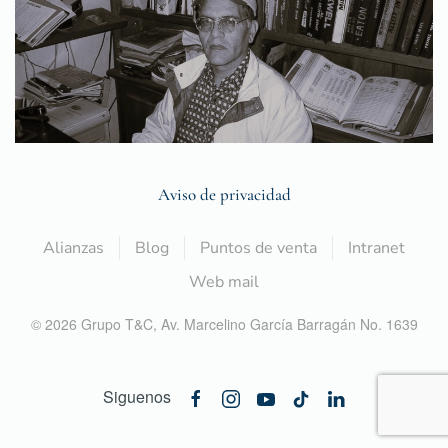
Aviso de privacidad
Alianzas
Blog
Puntos de venta
Intranet
Web mail
©
2026
Grupo T&C,
Av. Marcelino García Barragán No. 1639
Siguenos