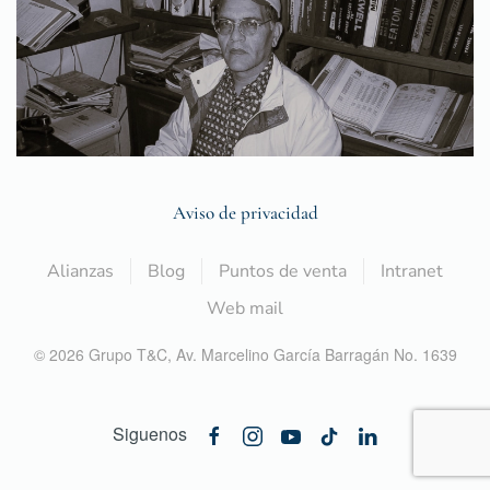
Aviso de privacidad
Alianzas
Blog
Puntos de venta
Intranet
Web mail
©
2026
Grupo T&C,
Av. Marcelino García Barragán No. 1639
Siguenos