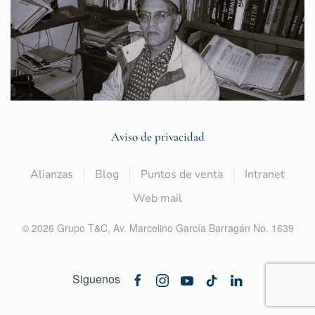
Aviso de privacidad
Alianzas
Blog
Puntos de venta
Intranet
Web mail
©
2026
Grupo T&C,
Av. Marcelino García Barragán No. 1639
Siguenos