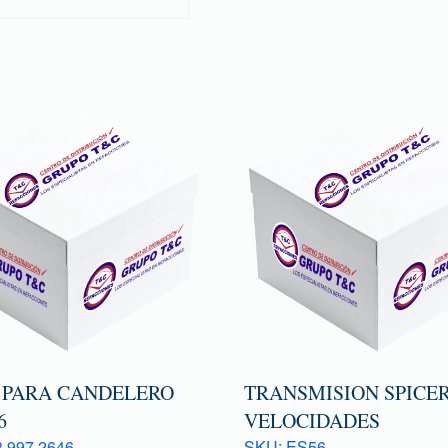
 PARA CANDELERO
TRANSMISION SPICER
6
VELOCIDADES
 997 2646
SKU: ES56