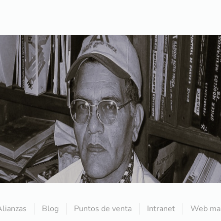
Alianzas
Blog
Puntos de venta
Intranet
Web mai