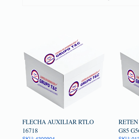
FLECHA AUXILIAR RTLO
RETEN
16718
G85 G5
SKU: 4300904
SKU: 013