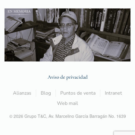
Aviso de privacidad
Alianzas
Blog
Puntos de venta
Intranet
Web mail
©
2026
Grupo T&C,
Av. Marcelino García Barragán No. 1639