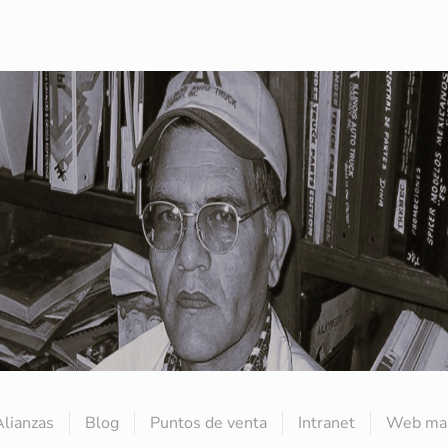
Alianzas
Blog
Puntos de venta
Intranet
Web mai