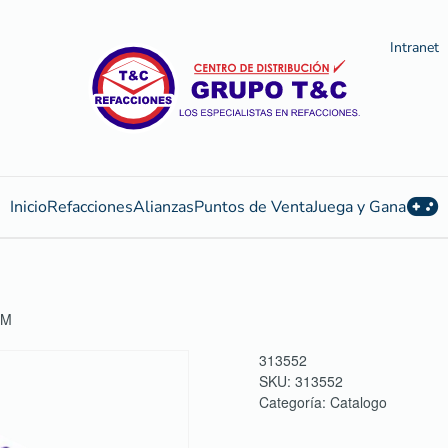
Intranet
Inicio
Refacciones
Alianzas
Puntos de Venta
Juega y Gana
GM
313552
SKU:
313552
Categoría:
Catalogo