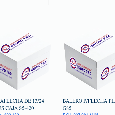
AFLECHA DE 13/24
BALERO P/FLECHA PI
S CAJA S5-420
G85
1 303 132
SKU: 007 981 1625