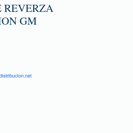
E REVERZA
ION GM
istribucion.net