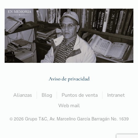
Aviso de privacidad
Alianzas
Blog
Puntos de venta
Intranet
Web mail
©
2026
Grupo T&C,
Av. Marcelino García Barragán No. 1639