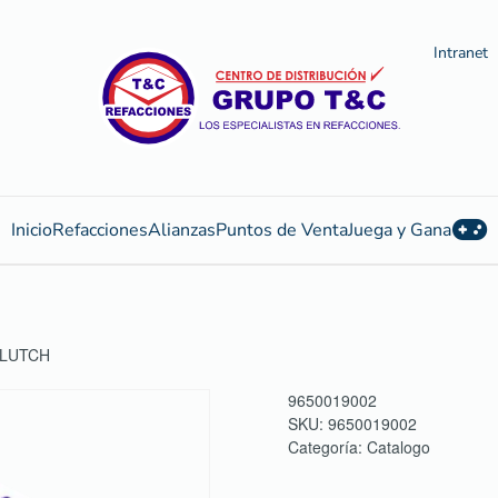
Intranet
Inicio
Refacciones
Alianzas
Puntos de Venta
Juega y Gana
CLUTCH
9650019002
SKU:
9650019002
Categoría:
Catalogo