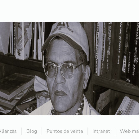
Alianzas
Blog
Puntos de venta
Intranet
Web mai