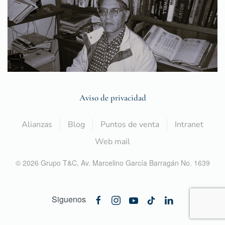
Aviso de privacidad
Alianzas
Blog
Puntos de venta
Intranet
Web mail
©
2026
Grupo T&C,
Av. Marcelino García Barragán No. 1639
Siguenos