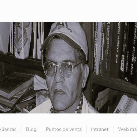
Alianzas
Blog
Puntos de venta
Intranet
Web mai