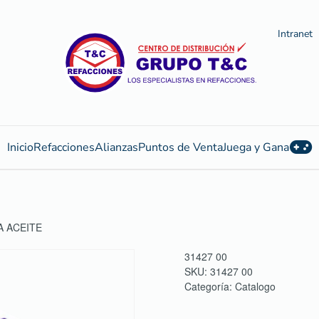
Intranet
Inicio
Refacciones
Alianzas
Puntos de Venta
Juega y Gana
A ACEITE
31427 00
SKU:
31427 00
Categoría:
Catalogo