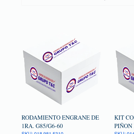
RODAMIENTO ENGRANE DE
KIT C
1RA. G85/G6-60
PIÑON 
SKU: 018 981 5310
SKU: 014