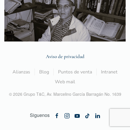
Aviso de privacidad
Alianzas
Blog
Puntos de venta
Intranet
Web mail
©
2026
Grupo T&C,
Av. Marcelino García Barragán No. 1639
Siguenos