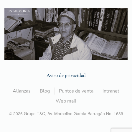
Aviso de privacidad
Alianzas
Blog
Puntos de venta
Intranet
Web mail
©
2026
Grupo T&C,
Av. Marcelino García Barragán No. 1639