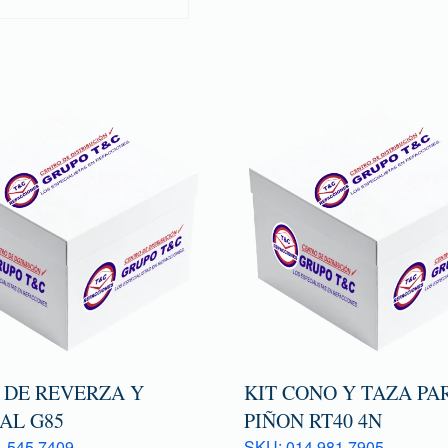
 DE REVERZA Y
KIT CONO Y TAZA PA
AL G85
PIÑON RT40 4N
 545 7409
SKU: 014 981 7905