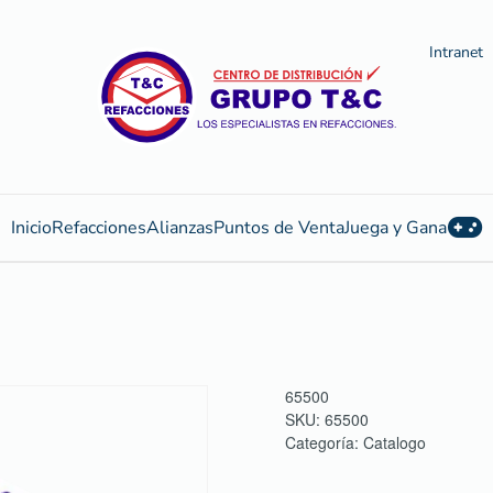
Intranet
Inicio
Refacciones
Alianzas
Puntos de Venta
Juega y Gana
65500
SKU:
65500
Categoría:
Catalogo