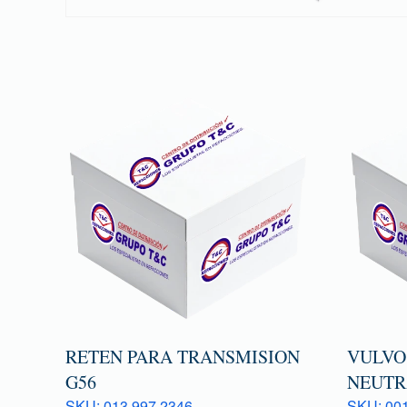
RETEN PARA TRANSMISION
VULVO
G56
NEUTR
SKU: 013 997 2346
SKU: 001