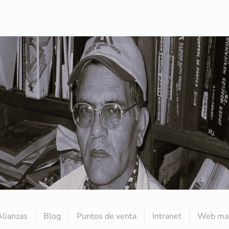
Alianzas
Blog
Puntos de venta
Intranet
Web mai