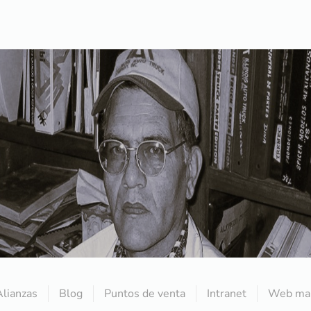
Alianzas
Blog
Puntos de venta
Intranet
Web mai