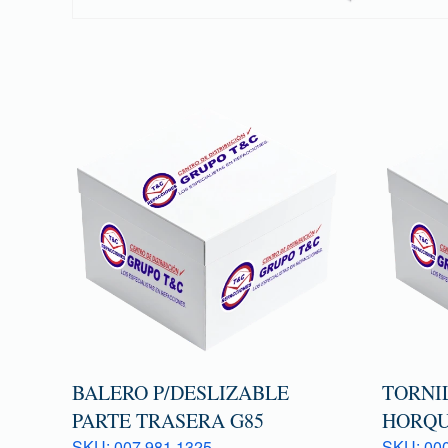
BALERO P/DESLIZABLE
TORNI
PARTE TRASERA G85
HORQU
SKU: 007 981 1325
SKU: 000