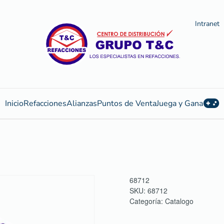
Intranet
Inicio
Refacciones
Alianzas
Puntos de Venta
Juega y Gana
68712
SKU:
68712
Categoría:
Catalogo