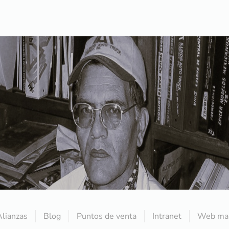
Alianzas
Blog
Puntos de venta
Intranet
Web mai