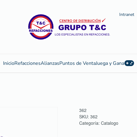
Intranet
Inicio
Refacciones
Alianzas
Puntos de Venta
Juega y Gana
362
SKU:
362
Categoría:
Catalogo