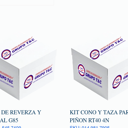
 DE REVERZA Y
KIT CONO Y TAZA PA
AL G85
PIÑON RT40 4N
 545 7409
SKU: 014 981 7905