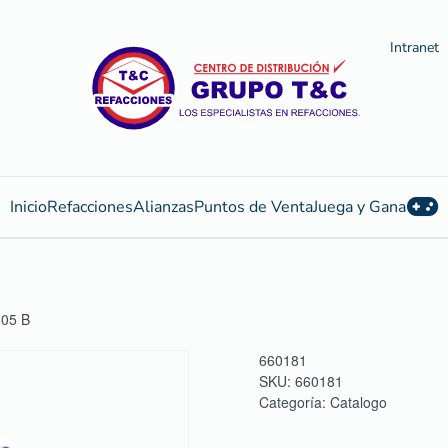
Intranet
Inicio
Refacciones
Alianzas
Puntos de Venta
Juega y Gana
05 B
660181
SKU:
660181
Categoría:
Catalogo