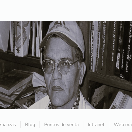
Alianzas
Blog
Puntos de venta
Intranet
Web mai