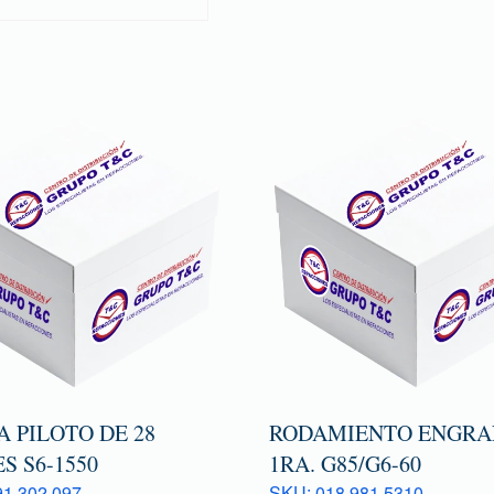
 PILOTO DE 28
RODAMIENTO ENGRA
S S6-1550
1RA. G85/G6-60
1 302 097
SKU: 018 981 5310