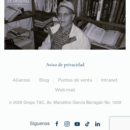
Aviso de privacidad
Alianzas
Blog
Puntos de venta
Intranet
Web mail
©
2026
Grupo T&C,
Av. Marcelino García Barragán No. 1639
Siguenos