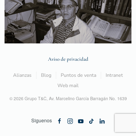
Aviso de privacidad
Alianzas
Blog
Puntos de venta
Intranet
Web mail
©
2026
Grupo T&C,
Av. Marcelino García Barragán No. 1639
Siguenos