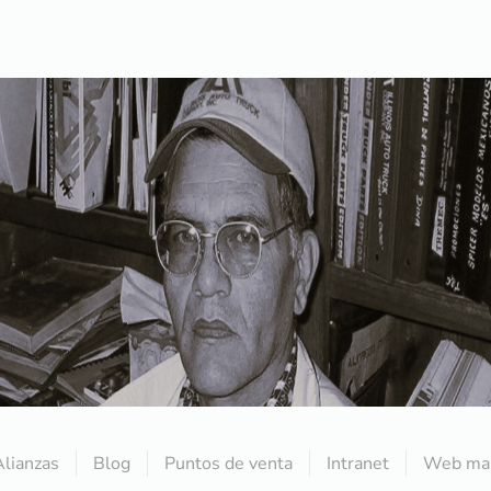
Alianzas
Blog
Puntos de venta
Intranet
Web mai