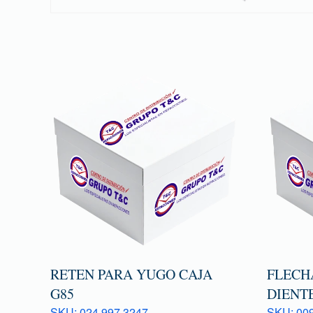
RETEN PARA YUGO CAJA
FLECHA
G85
DIENTE
SKU: 024 997 3247
SKU: 009