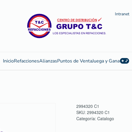
Intranet
Inicio
Refacciones
Alianzas
Puntos de Venta
Juega y Gana
2994320 C1
SKU:
2994320 C1
Categoría:
Catalogo