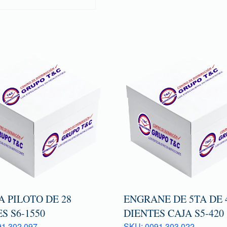
 PILOTO DE 28
ENGRANE DE 5TA DE 
S S6-1550
DIENTES CAJA S5-420
1 302 097
SKU: 0091 303 022