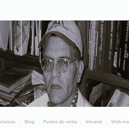
Alianzas
Blog
Puntos de venta
Intranet
Web mai