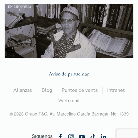
Aviso de privacidad
Alianzas
Blog
Puntos de venta
Intranet
Web mail
©
2026
Grupo T&C,
Av. Marcelino García Barragán No. 1639
Siguenos