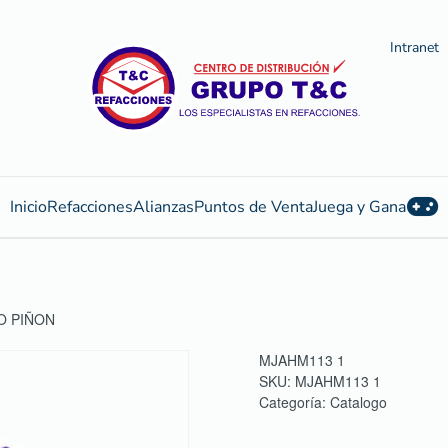
Intranet
Inicio
Refacciones
Alianzas
Puntos de Venta
Juega y Gana
O PIÑON
MJAHM113 1
SKU:
MJAHM113 1
Categoría:
Catalogo