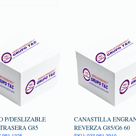
O P/DESLIZABLE
CANASTILLA ENGRAN
 TRASERA G85
REVERZA G85/G6 60
 981 1325
SKU: 023 981 2910