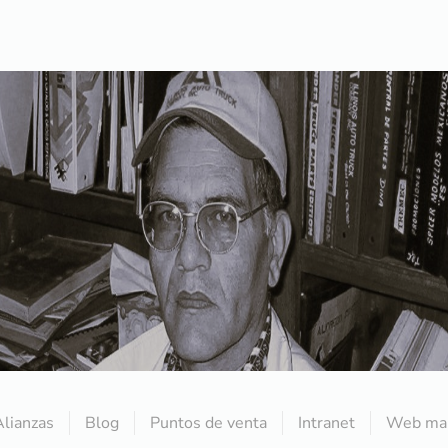
Alianzas
Blog
Puntos de venta
Intranet
Web mai