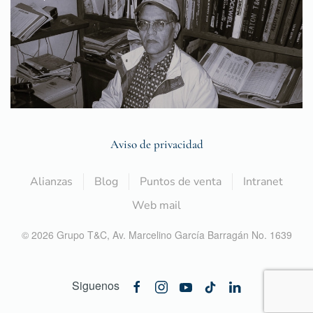
Aviso de privacidad
Alianzas
Blog
Puntos de venta
Intranet
Web mail
©
2026
Grupo T&C,
Av. Marcelino García Barragán No. 1639
Siguenos