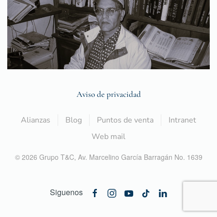
Aviso de privacidad
Alianzas
Blog
Puntos de venta
Intranet
Web mail
©
2026
Grupo T&C,
Av. Marcelino García Barragán No. 1639
Siguenos