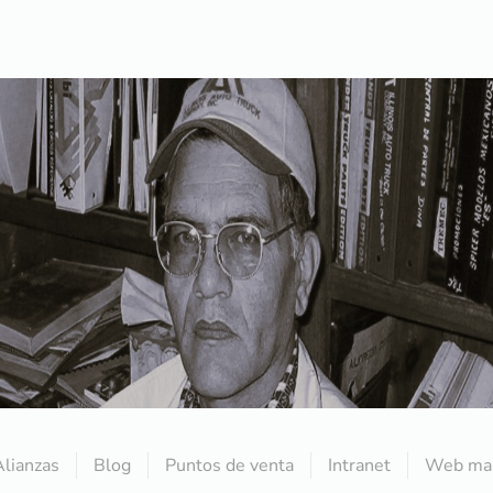
Alianzas
Blog
Puntos de venta
Intranet
Web mai