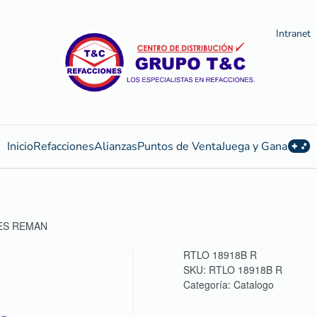
Intranet
Inicio
Refacciones
Alianzas
Puntos de Venta
Juega y Gana
DES REMAN
RTLO 18918B R
SKU:
RTLO 18918B R
Categoría:
Catalogo