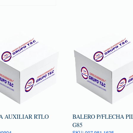
A AUXILIAR RTLO
BALERO P/FLECHA PI
G85
00904
SKU: 007 981 1625