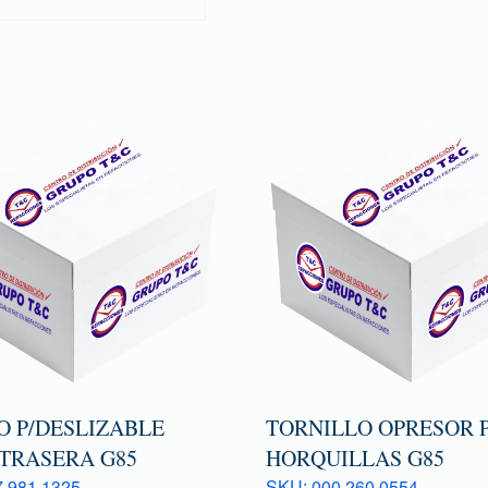
O P/DESLIZABLE
TORNILLO OPRESOR 
 TRASERA G85
HORQUILLAS G85
 981 1325
SKU: 000 260 0554