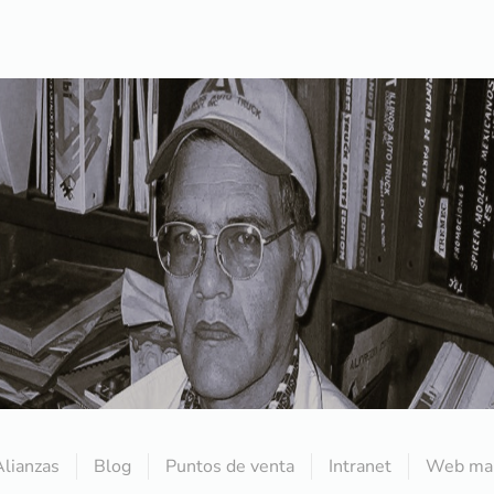
Alianzas
Blog
Puntos de venta
Intranet
Web mai