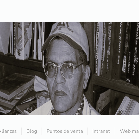
Alianzas
Blog
Puntos de venta
Intranet
Web mai