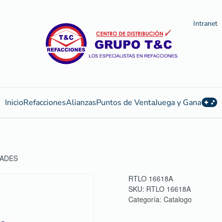
Intranet
Inicio
Refacciones
Alianzas
Puntos de Venta
Juega y Gana
DADES
RTLO 16618A
SKU:
RTLO 16618A
Categoría:
Catalogo