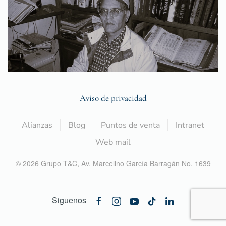
Aviso de privacidad
Alianzas
Blog
Puntos de venta
Intranet
Web mail
©
2026
Grupo T&C,
Av. Marcelino García Barragán No. 1639
Siguenos