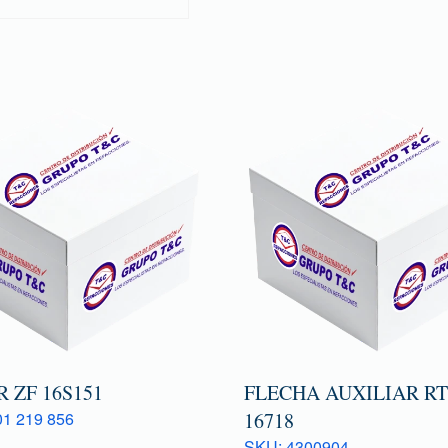
 ZF 16S151
FLECHA AUXILIAR R
1 219 856
16718
SKU: 4300904