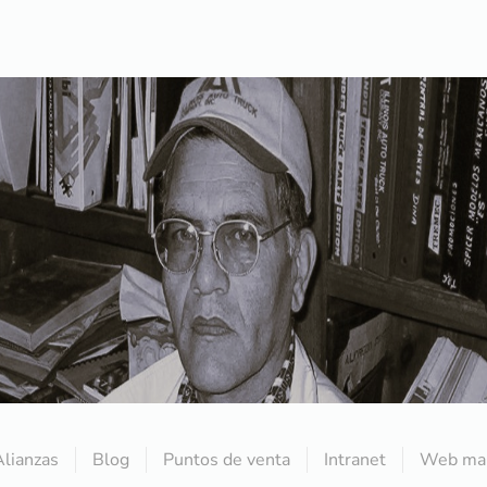
Alianzas
Blog
Puntos de venta
Intranet
Web mai