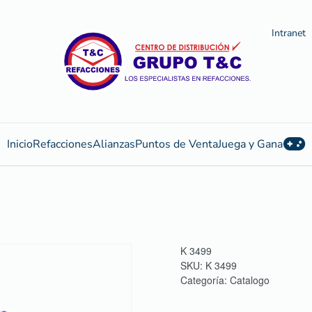
Intranet
Inicio
Refacciones
Alianzas
Puntos de Venta
Juega y Gana
5
K 3499
SKU:
K 3499
Categoría:
Catalogo