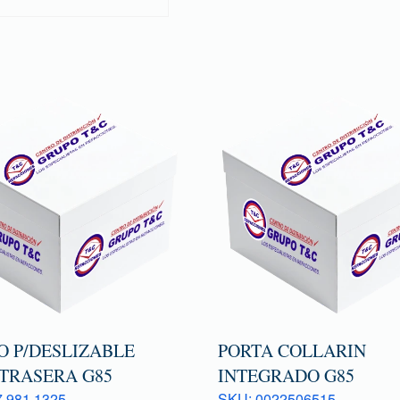
O P/DESLIZABLE
PORTA COLLARIN
 TRASERA G85
INTEGRADO G85
 981 1325
SKU: 0022506515