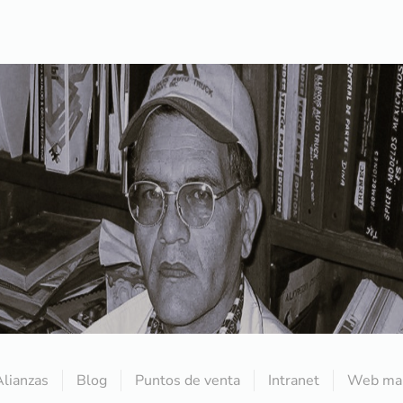
Alianzas
Blog
Puntos de venta
Intranet
Web mai