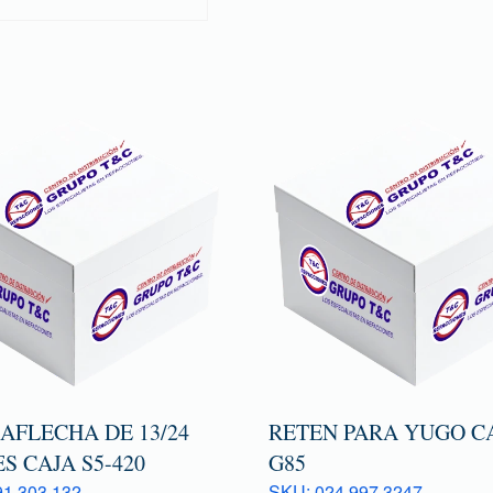
AFLECHA DE 13/24
RETEN PARA YUGO C
S CAJA S5-420
G85
1 303 132
SKU: 024 997 3247