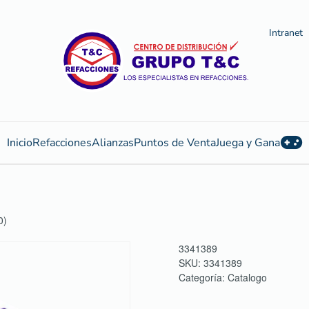
Intranet
Inicio
Refacciones
Alianzas
Puntos de Venta
Juega y Gana
0)
3341389
SKU:
3341389
Categoría:
Catalogo