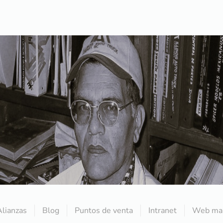
Alianzas
Blog
Puntos de venta
Intranet
Web mai