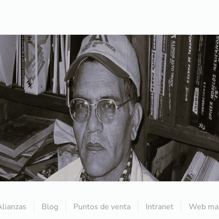
Alianzas
Blog
Puntos de venta
Intranet
Web mai