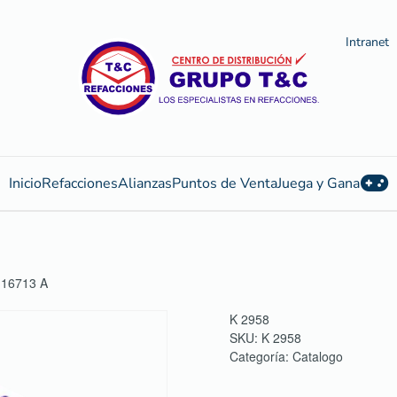
Intranet
Inicio
Refacciones
Alianzas
Puntos de Venta
Juega y Gana
16713 A
K 2958
SKU:
K 2958
Categoría:
Catalogo