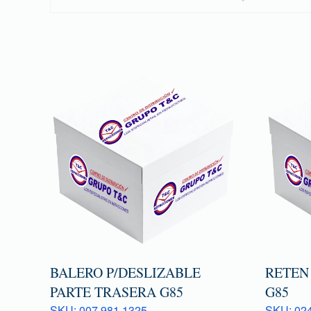
BALERO P/DESLIZABLE
RETEN
PARTE TRASERA G85
G85
SKU: 007 981 1325
SKU: 024