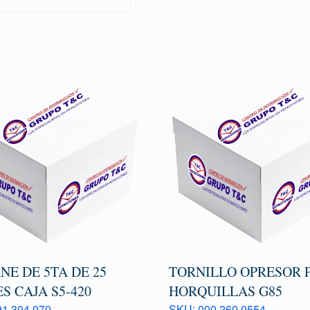
E DE 5TA DE 25
TORNILLO OPRESOR 
S CAJA S5-420
HORQUILLAS G85
1 304 070
SKU: 000 260 0554