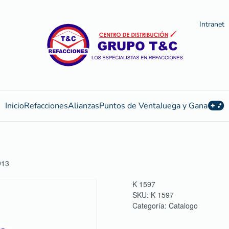
Intranet
Inicio
Refacciones
Alianzas
Puntos de Venta
Juega y Gana
913
K 1597
SKU:
K 1597
Categoría:
Catalogo