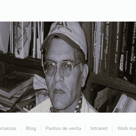
Alianzas
Blog
Puntos de venta
Intranet
Web mai